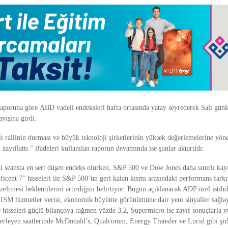
aporuna göre ABD vadeli endeksleri hafta ortasında yatay seyrederek Salı günkü
ayışına girdi.
 rallinin durması ve büyük teknoloji şirketlerinin yüksek değerlemelerine yöne
 zayıflattı." ifadeleri kullanılan raporun devamında ise şunlar aktarıldı:
i seansta en sert düşen endeks olurken, S&P 500 ve Dow Jones daha sınırlı kayı
ificent 7” hisseleri ile S&P 500’ün geri kalan kısmı arasındaki performans far
üzeltmesi beklentilerini artırdığını belirtiyor. Bugün açıklanacak ADP özel ist
e ISM hizmetler verisi, ekonomik büyüme görünümüne dair yeni sinyaller sağlay
 hisseleri güçlü bilançoya rağmen yüzde 3,2, Supermicro ise zayıf sonuçlarla y
lerleyen saatlerinde McDonald’s, Qualcomm, Energy Transfer ve Lucid gibi şirk