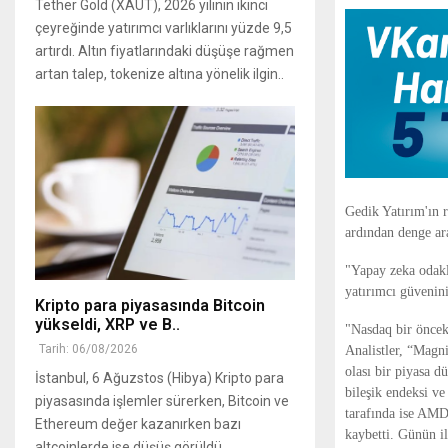
Tether Gold (XAUT), 2026 yılının ikinci
çeyreğinde yatırımcı varlıklarını yüzde 9,5
artırdı. Altın fiyatlarındaki düşüşe rağmen
artan talep, tokenize altına yönelik ilgin..
Gedik Yatırım'ın r
ardından denge ar
"Yapay zeka odaklı
yatırımcı güvenini
Kripto para piyasasında Bitcoin
yükseldi, XRP ve B..
"Nasdaq bir öncek
Tarih: 06/08/2026
Analistler, “Magn
olası bir piyasa d
İstanbul, 6 Ağuzstos (Hibya) Kripto para
bileşik endeksi v
piyasasında işlemler sürerken, Bitcoin ve
tarafında ise AMD
Ethereum değer kazanırken bazı
kaybetti. Günün i
altcoinlerde ise düşüş görüldü.