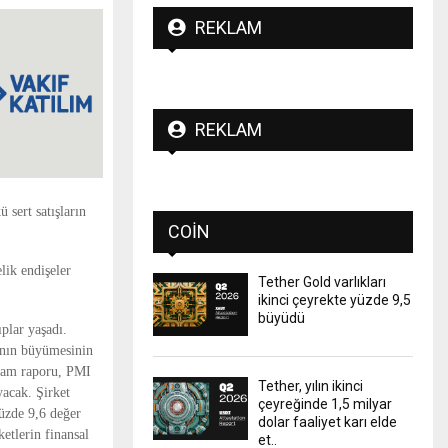
REKLAM
REKLAM
 sert satışların
COIN
lik endişeler
Tether Gold varlıkları
ikinci çeyrekte yüzde 9,5
büyüdü
plar yaşadı.
kının büyümesinin
ihdam raporu, PMI
Tether, yılın ikinci
acak. Şirket
çeyreğinde 1,5 milyar
üzde 9,6 değer
dolar faaliyet karı elde
etlerin finansal
et..