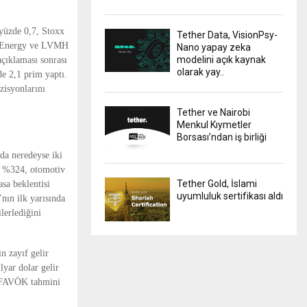
 yüzde 0,7, Stoxx
Tether Data, VisionPsy-
ns Energy ve LVMH
Nano yapay zeka
modelini açık kaynak
açıklaması sonrası
olarak yay..
e 2,1 prim yaptı.
zisyonlarını
Tether ve Nairobi
Menkul Kıymetler
Borsası’ndan iş birliği
zda neredeyse iki
ri %324, otomotiv
Tether Gold, İslami
asa beklentisi
uyumluluk sertifikası aldı
nın ilk yarısında
lerlediğini
n zayıf gelir
lyar dolar gelir
iş FAVÖK tahmini