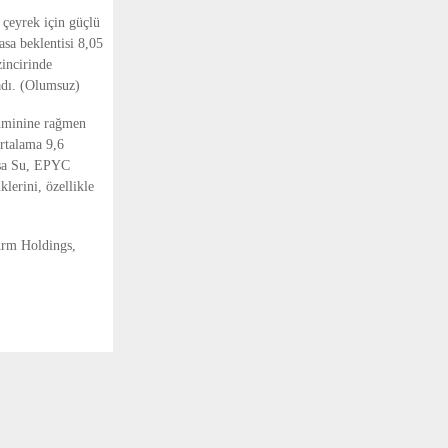
 çeyrek için güçlü
asa beklentisi 8,05
zincirinde
adı. (Olumsuz)
ahminine rağmen
ortalama 9,6
Lisa Su, EPYC
klerini, özellikle
rm Holdings,