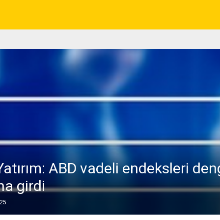
Yatırım: ABD vadeli endeksleri den
na girdi
025