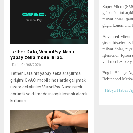
Super Micro (SMCI)
gelir tahmini açık
milyar dolar) geli
güçlü konumunu ko
Advanced Micro D
şirket hisseleri -
milyar dolar, piy
Tether Data, VisionPsy-Nano
işlemciler, Ryzen s
yapay zeka modelini aç..
veri merkezi ve y
Tarih: 04/08/2026
Bugün Bilanço A
Tether Data’nın yapay zekâ araştırma
Robinhood Marke
girişimi QVAC, mobil cihazlarda çalışmak
üzere geliştirilen VisionPsy-Nano isimli
Hibya Haber Aj
görüntü ve dil modelini açık kaynak olarak
kullanım..