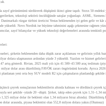
cak.
da zayıf görünümünü sürdürerek düşüşünü ikinci güne taşıdı. Stoxx 50 endeksi
 gerilerken, teknoloji sektörü öncülüğünde satışlar yoğunlaştı. ASML, Sieme
, Danimarkalı rüzgar türbini üreticisi Vestas beklenenden iyi gelen gelir ve kâr 
nde yükseldi. Novo Nordisk ise büyüme tahminini aşağı çekmesine rağmen yüzd
ımcılar, zayıf bilançolar ve yüksek teknoloji değerlemeleri arasında temkinli po
rleri:
seleri, şirketin beklenenden daha düşük zarar açıklaması ve gelirinin yıllık ba
milyar dolara ulaşmasının ardından yüzde 3 yükseldi. Yazılım ve hizmet gelirle
e 47 artış gösterdi. Rivian, 2025 mali yılı için 41.500–43.500 araç teslimatı (piy
 milyar dolar arası düzeltilmiş FAVÖK zararı öngörüsünü korudu. Ayrıca 2026’
 planlanan yeni orta boy SUV modeli R2 için çalışmaların planlandığı şekilde i
üçüncü çeyrek sonuçlarının beklentilerin altında kalması ve dördüncü çeyrek içi
ıyla sert şekilde -yüzde 20 –düştü. Şirket, takip eden çeyrek için 1,31–1,34 mi
a 1,325 milyar dolar ile beklenti olan 1,34 milyarın biraz altında). Düzeltilm
n dolar arasında, piyasa beklentisi olan 552,8 milyon dolara yakın.(Olumsuz)