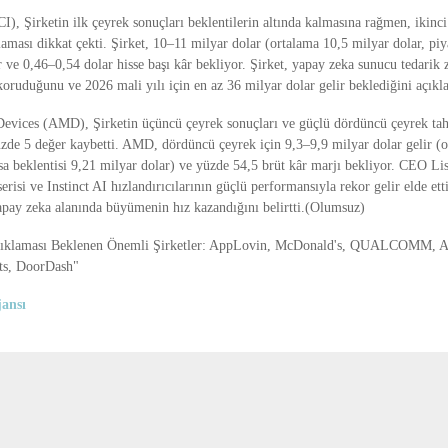
, Şirketin ilk çeyrek sonuçları beklentilerin altında kalmasına rağmen, ikinci
laması dikkat çekti. Şirket, 10–11 milyar dolar (ortalama 10,5 milyar dolar, piy
r ve 0,46–0,54 dolar hisse başı kâr bekliyor. Şirket, yapay zeka sunucu tedarik 
ruduğunu ve 2026 mali yılı için en az 36 milyar dolar gelir beklediğini açıkl
evices (AMD), Şirketin üçüncü çeyrek sonuçları ve güçlü dördüncü çeyrek t
yüzde 5 değer kaybetti. AMD, dördüncü çeyrek için 9,3–9,9 milyar dolar gelir (
asa beklentisi 9,21 milyar dolar) ve yüzde 54,5 brüt kâr marjı bekliyor. CEO 
erisi ve Instinct AI hızlandırıcılarının güçlü performansıyla rekor gelir elde etti
apay zeka alanında büyümenin hız kazandığını belirtti.(Olumsuz)
çıklaması Beklenen Önemli Şirketler: AppLovin, McDonald's, QUALCOMM, A
ts, DoorDash"
ansı