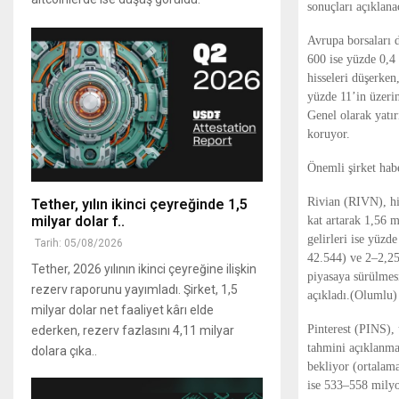
sonuçları açıklana
Avrupa borsaları 
600 ise yüzde 0,4
hisseleri düşerken
yüzde 11’in üzeri
Genel olarak yatır
koruyor.
Önemli şirket habe
Rivian (RIVN), his
Tether, yılın ikinci çeyreğinde 1,5
milyar dolar f..
kat artarak 1,56 
gelirleri ise yüzd
Tarih: 05/08/2026
42.544) ve 2–2,25
Tether, 2026 yılının ikinci çeyreğine ilişkin
piyasaya sürülmesi
rezerv raporunu yayımladı. Şirket, 1,5
açıkladı.(Olumlu)
milyar dolar net faaliyet kârı elde
Pinterest (PINS), 
ederken, rezerv fazlasını 4,11 milyar
tahmini açıklanmas
dolara çıka..
bekliyor (ortalam
ise 533–558 milyo