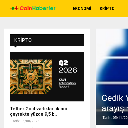
EKONOMI
KRIPTO
KRIPTO
Gedik 
arayışı
Tether Gold varlıkları ikinci
çeyrekte yüzde 9,5 b..
Tarih : 05/11/2
Tarih: 06/08/2026