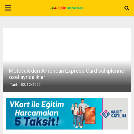
P
R
I
M
Motovale’den American Express Card sahiplerine
A
özel ayrıcalıklar
Tarih : 02/12/2025
R
Y
M