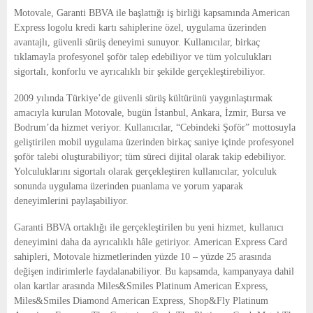
E
Motovale, Garanti BBVA ile başlattığı iş birliği kapsamında American
Express logolu kredi kartı sahiplerine özel, uygulama üzerinden
N
avantajlı, güvenli sürüş deneyimi sunuyor. Kullanıcılar, birkaç
tıklamayla profesyonel şoför talep edebiliyor ve tüm yolculukları
sigortalı, konforlu ve ayrıcalıklı bir şekilde gerçekleştirebiliyor.
U
2009 yılında Türkiye’de güvenli sürüş kültürünü yaygınlaştırmak
amacıyla kurulan Motovale, bugün İstanbul, Ankara, İzmir, Bursa ve
Bodrum’da hizmet veriyor. Kullanıcılar, “Cebindeki Şoför” mottosuyla
geliştirilen mobil uygulama üzerinden birkaç saniye içinde profesyonel
şoför talebi oluşturabiliyor; tüm süreci dijital olarak takip edebiliyor.
Yolculuklarını sigortalı olarak gerçekleştiren kullanıcılar, yolculuk
sonunda uygulama üzerinden puanlama ve yorum yaparak
deneyimlerini paylaşabiliyor.
Garanti BBVA ortaklığı ile gerçekleştirilen bu yeni hizmet, kullanıcı
deneyimini daha da ayrıcalıklı hâle getiriyor. American Express Card
sahipleri, Motovale hizmetlerinden yüzde 10 – yüzde 25 arasında
değişen indirimlerle faydalanabiliyor. Bu kapsamda, kampanyaya dahil
olan kartlar arasında Miles&Smiles Platinum American Express,
Miles&Smiles Diamond American Express, Shop&Fly Platinum