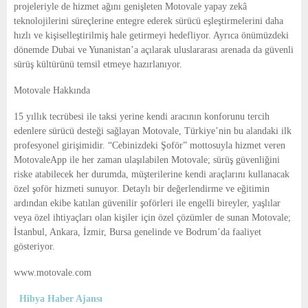
projeleriyle de hizmet ağını genişleten Motovale yapay zekâ
teknolojilerini süreçlerine entegre ederek sürücü eşleştirmelerini daha
hızlı ve kişiselleştirilmiş hale getirmeyi hedefliyor. Ayrıca önümüzdeki
dönemde Dubai ve Yunanistan’a açılarak uluslararası arenada da güvenli
sürüş kültürünü temsil etmeye hazırlanıyor.
Motovale Hakkında
15 yıllık tecrübesi ile taksi yerine kendi aracının konforunu tercih
edenlere sürücü desteği sağlayan Motovale, Türkiye’nin bu alandaki ilk
profesyonel girişimidir. “Cebinizdeki Şoför” mottosuyla hizmet veren
MotovaleApp ile her zaman ulaşılabilen Motovale; sürüş güvenliğini
riske atabilecek her durumda, müşterilerine kendi araçlarını kullanacak
özel şoför hizmeti sunuyor. Detaylı bir değerlendirme ve eğitimin
ardından ekibe katılan güvenilir şoförleri ile engelli bireyler, yaşlılar
veya özel ihtiyaçları olan kişiler için özel çözümler de sunan Motovale;
İstanbul, Ankara, İzmir, Bursa genelinde ve Bodrum’da faaliyet
gösteriyor.
www.motovale.com
Hibya Haber Ajansı