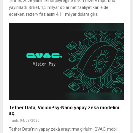
Tether, 2026 yılının ikinci çeyreğine ilişkin rezerv raporunu
yayımladı. Şirket, 1,5 milyar dolar net faaliyet kârı elde
ederken, rezerv fazlasını 4,11 milyar dolara çıka..
Tether Data, VisionPsy-Nano yapay zeka modelini
aç..
Tarih: 04/08/2026
Tether Data’nın yapay zekâ araştırma girişimi QVAC, mobil