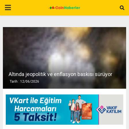
P
R
I
M
A
Altında jeopolitik ve enflasyon baskısı sürüyor
Tarih : 12/06/2026
R
Y
M