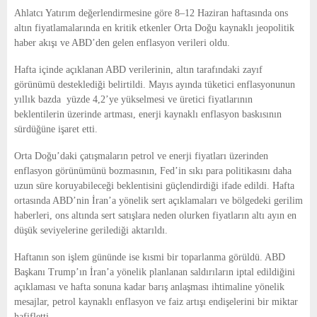
E
Ahlatcı Yatırım değerlendirmesine göre 8–12 Haziran haftasında ons
altın fiyatlamalarında en kritik etkenler Orta Doğu kaynaklı jeopolitik
N
haber akışı ve ABD’den gelen enflasyon verileri oldu.
Hafta içinde açıklanan ABD verilerinin, altın tarafındaki zayıf
U
görünümü desteklediği belirtildi. Mayıs ayında tüketici enflasyonunun
yıllık bazda yüzde 4,2’ye yükselmesi ve üretici fiyatlarının
beklentilerin üzerinde artması, enerji kaynaklı enflasyon baskısının
sürdüğüne işaret etti.
Orta Doğu’daki çatışmaların petrol ve enerji fiyatları üzerinden
enflasyon görünümünü bozmasının, Fed’in sıkı para politikasını daha
uzun süre koruyabileceği beklentisini güçlendirdiği ifade edildi. Hafta
ortasında ABD’nin İran’a yönelik sert açıklamaları ve bölgedeki gerilim
haberleri, ons altında sert satışlara neden olurken fiyatların altı ayın en
düşük seviyelerine gerilediği aktarıldı.
Haftanın son işlem gününde ise kısmi bir toparlanma görüldü. ABD
Başkanı Trump’ın İran’a yönelik planlanan saldırıların iptal edildiğini
açıklaması ve hafta sonuna kadar barış anlaşması ihtimaline yönelik
mesajlar, petrol kaynaklı enflasyon ve faiz artışı endişelerini bir miktar
hafifletti.