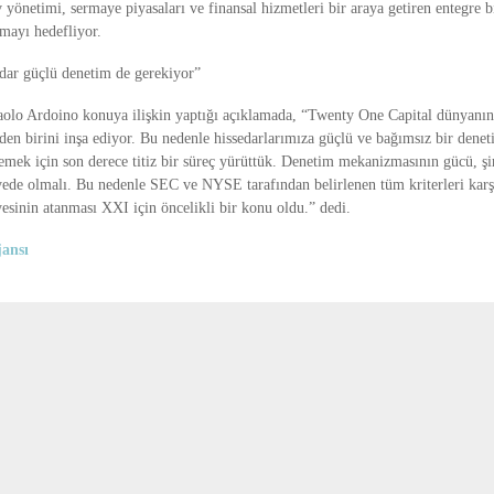
 yönetimi, sermaye piyasaları ve finansal hizmetleri bir araya getiren entegre b
rmayı hedefliyor.
dar güçlü denetim de gerekiyor”
lo Ardoino konuya ilişkin yaptığı açıklamada, “Twenty One Capital dünyanın
nden birini inşa ediyor. Bu nedenle hissedarlarımıza güçlü ve bağımsız bir dene
emek için son derece titiz bir süreç yürüttük. Denetim mekanizmasının gücü, şi
yede olmalı. Bu nedenle SEC ve NYSE tarafından belirlenen tüm kriterleri karş
esinin atanması XXI için öncelikli bir konu oldu.” dedi.
ansı