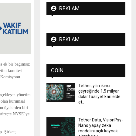
REKLAM
REKLAM
a ek bir bağımsız
COIN
etim komitesi
a Komisyonu
Tether, yılın ikinci
çeyreğinde 1,5 milyar
erçekleşen yönetim
dolar faaliyet karı elde
e olan kurumsal
et..
an üyelerden biri
i süreçte NYSE’ye
Tether Data, VisionPsy-
Nano yapay zeka
modelini açık kaynak
p. Şirket;