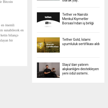
olarak yay..
ir Bitcoin
Tether ve Nairobi
Menkul Kıymetler
Borsası’ndan iş birliği
 en önemli
tim sunabilecek en
rketin bilanço
Tether Gold, İslami
ılayan bir
uyumluluk sertifikası aldı
Slayz'dan yatırım
alışkanlığını destekleyen
yeni ödül sistemi..