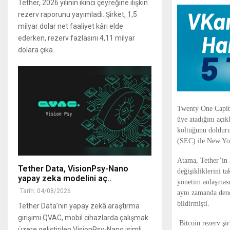
Tether, 2026 yılının ikinci çeyreğine ilişkin
rezerv raporunu yayımladı. Şirket, 1,5
milyar dolar net faaliyet kârı elde
ederken, rezerv fazlasını 4,11 milyar
dolara çıka..
Twenty One Capita
üye atadığını açı
koltuğunu doldur
(SEC) ile New York
Atama, Tether’in 
Tether Data, VisionPsy-Nano
değişikliklerini 
yapay zeka modelini aç..
yönetim anlaşması
Tarih: 04/08/2026
aynı zamanda dene
bildirmişti.
Tether Data’nın yapay zekâ araştırma
girişimi QVAC, mobil cihazlarda çalışmak
Bitcoin rezerv şi
üzere geliştirilen VisionPsy-Nano isimli