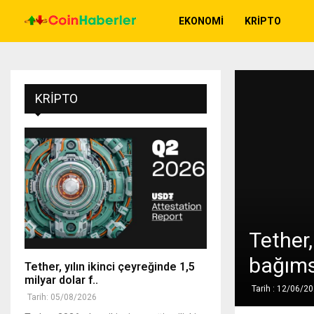
EKONOMI
KRIPTO
KRIPTO
Tether
bağıms
Tether, yılın ikinci çeyreğinde 1,5
milyar dolar f..
Tarih : 12/06/2
Tarih: 05/08/2026