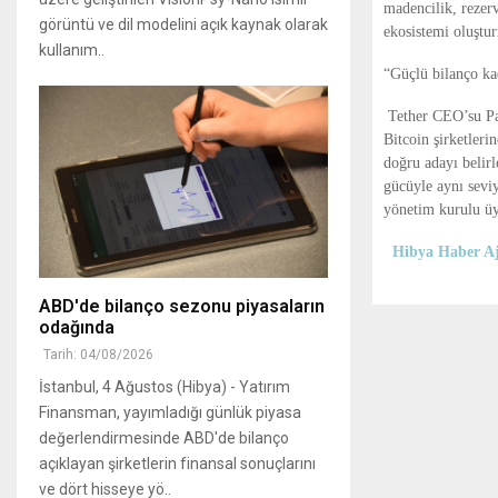
madencilik, rezerv
görüntü ve dil modelini açık kaynak olarak
ekosistemi oluştu
kullanım..
“Güçlü bilanço ka
Tether CEO’su Pao
Bitcoin şirketleri
doğru adayı belirl
gücüyle aynı sevi
yönetim kurulu üy
Hibya Haber Aj
ABD'de bilanço sezonu piyasaların
odağında
Tarih: 04/08/2026
İstanbul, 4 Ağustos (Hibya) - Yatırım
Finansman, yayımladığı günlük piyasa
değerlendirmesinde ABD'de bilanço
açıklayan şirketlerin finansal sonuçlarını
ve dört hisseye yö..