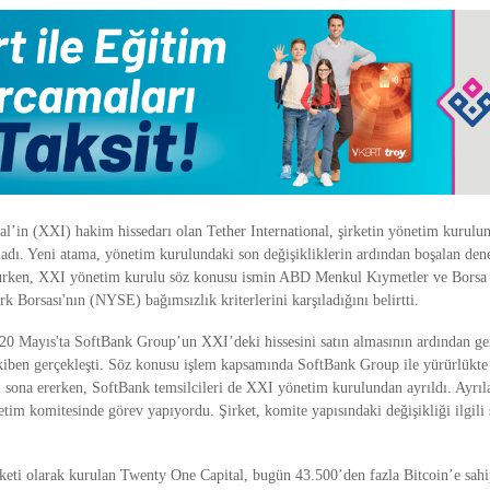
l’in (XXI) hakim hissedarı olan Tether International, şirketin yönetim kurulun
kladı. Yeni atama, yönetim kurulundaki son değişikliklerin ardından boşalan den
urken, XXI yönetim kurulu söz konusu ismin ABD Menkul Kıymetler ve Bors
 Borsası'nın (NYSE) bağımsızlık kriterlerini karşıladığını belirtti.
20 Mayıs'ta SoftBank Group’un XXI’deki hissesini satın almasının ardından g
takiben gerçekleşti. Söz konusu işlem kapsamında SoftBank Group ile yürürlükt
 sona ererken, SoftBank temsilcileri de XXI yönetim kurulundan ayrıldı. Ayrıl
tim komitesinde görev yapıyordu. Şirket, komite yapısındaki değişikliği ilgil
rketi olarak kurulan Twenty One Capital, bugün 43.500’den fazla Bitcoin’e sahi