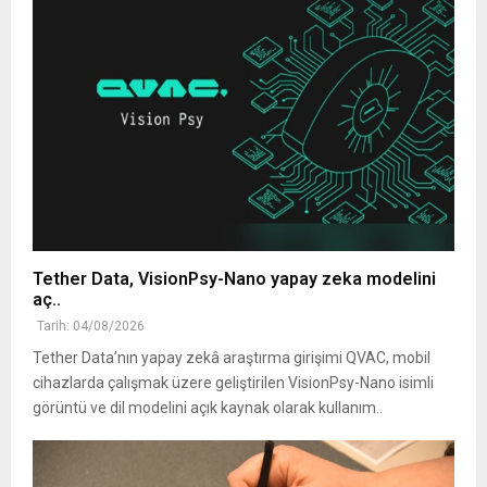
Tether Data, VisionPsy-Nano yapay zeka modelini
aç..
Tarih: 04/08/2026
Tether Data’nın yapay zekâ araştırma girişimi QVAC, mobil
cihazlarda çalışmak üzere geliştirilen VisionPsy-Nano isimli
görüntü ve dil modelini açık kaynak olarak kullanım..