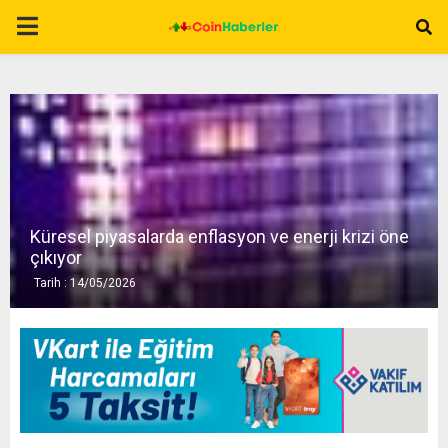
P
R
I
M
Küresel piyasalarda enflasyon ve enerji krizi öne
A
çıkıyor
Tarih : 14/05/2026
R
Y
M