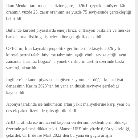
E
Ikon Menkul tarafından analizine göre, 2026/1. çeyrekte müşteri kâr
oranının yüzde 25, zarar oranının ise yüzde 75 seviyesinde gerçekleştiği
N
belirtildi.
Bültende küresel piyasalarda enerji krizi, enflasyon baskıları ve merkez
U
bankalarına ilişkin gelişmelerin öne çıktığı ifade edildi.
OPEC’in, İran kaynaklı jeopolitik gerilimlerin etkisiyle 2026 yılı
küresel petrol talebi büyüme tahminini aşağı yönlü revize ettiği, aynı
zamanda Hürmüz Boğazı’na yönelik risklerin üretim üzerinde baskı
yarattığı aktarıldı.
İngiltere’de konut piyasasında güven kaybının sürdüğü, konut fiyat
dengesinin Kasım 2023’ten bu yana en düşük seviyeye gerilediği
kaydedildi.
Japonya tarafında ise hükümetin artan yakıt maliyetlerine karşı yeni bir
destek paketi üzerinde çalıştığı bildirildi.
ABD tarafında ise üretici enflasyonu verilerinin beklentilerin oldukça
üzerinde gelmesi dikkat çekti. Manşet ÜFE’nin yüzde 6,0’a yükseldiği,
çekirdek ÜFE’de ise Mart 2022’den bu yana en güçlü artışın